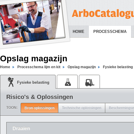
HOME
PROCESSCHEMA
Opslag magazijn
Home
Processchema lijm en kit
Opslag magazijn
Fysieke belasting
Fysieke belasting
Risico's & Oplossingen
TOON:
Bron oplossingen
Technische oplossingen
Beschermingsm
Draaien