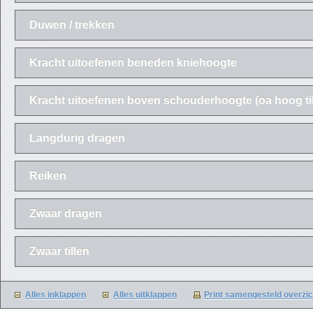
Duwen / trekken
Kracht uitoefenen beneden kniehoogte
Kracht uitoefenen boven schouderhoogte (oa hoog til
Langdurig dragen
Reiken
Zwaar dragen
Zwaar tillen
Alles inklappen
Alles uitklappen
Print samengesteld overzic