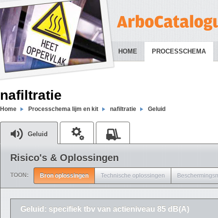
HOME
PROCESSCHEMA
nafiltratie
Home
Processchema lijm en kit
nafiltratie
Geluid
Geluid
Risico's & Oplossingen
TOON:
Bron oplossingen
Technische oplossingen
Beschermingsm
Geluid: specifiek tbv van actieniveau 85 dB(A)