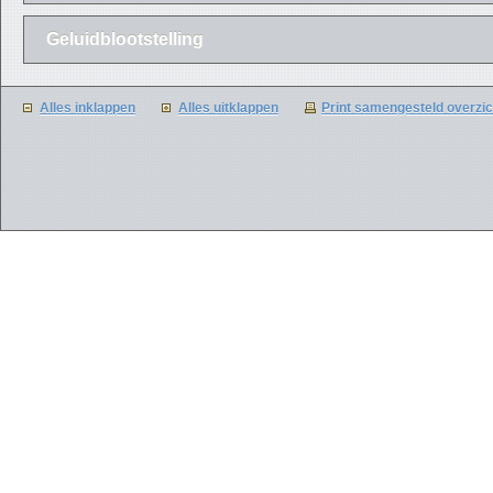
Geluidblootstelling
Alles inklappen
Alles uitklappen
Print samengesteld overzic