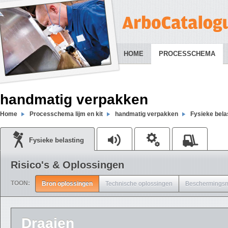
HOME
PROCESSCHEMA
handmatig verpakken
Home
Processchema lijm en kit
handmatig verpakken
Fysieke bela
Fysieke belasting
Risico's & Oplossingen
TOON:
Bron oplossingen
Technische oplossingen
Beschermingsm
Draaien