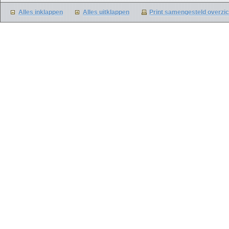
Alles inklappen
Alles uitklappen
Print samengesteld overzic