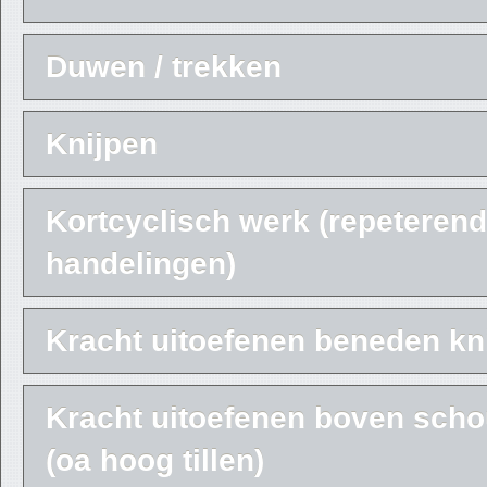
Duwen / trekken
Knijpen
Kortcyclisch werk (repeteren
handelingen)
Kracht uitoefenen beneden kn
Kracht uitoefenen boven sch
(oa hoog tillen)