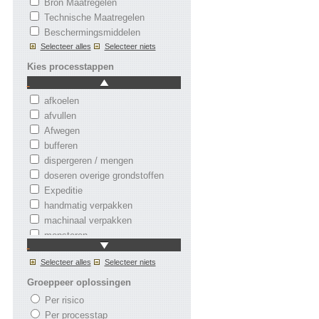
Bron Maatregelen
Technische Maatregelen
Beschermingsmiddelen
Selecteer alles
Selecteer niets
Kies processtappen
afkoelen
afvullen
Afwegen
bufferen
dispergeren / mengen
doseren overige grondstoffen
Expeditie
handmatig verpakken
machinaal verpakken
monsteren
nafiltratie
Selecteer alles
Selecteer niets
oplossen / voormengen
Opslag magazijn
Groeppeer oplossingen
overpompen
Per risico
smelten en mengen
Per processtap